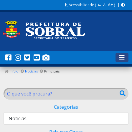
A+
Acessibilidade
(
A
) |
A-
Início
Notícias
Principais
Categorias
Notícias