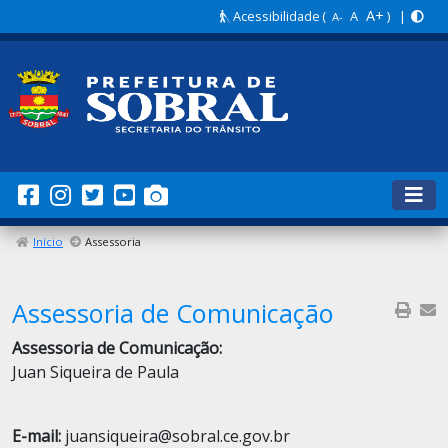
A+
Acessibilidade
(
A
) |
A-
Início
Assessoria
Assessoria de Comunicação
Assessoria de Comunicação:
Juan Siqueira de Paula
E-mail:
juansiqueira
@sobral.ce.gov.br